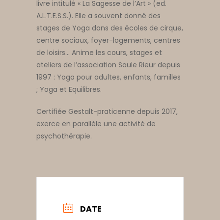
livre intitulé « La Sagesse de l’Art » (ed.
A.L.T.E.S.S.). Elle a souvent donné des
stages de Yoga dans des écoles de cirque,
centre sociaux, foyer-logements, centres
de loisirs… Anime les cours, stages et
ateliers de l’association Saule Rieur depuis
1997 : Yoga pour adultes, enfants, familles
; Yoga et Equilibres.
Certifiée Gestalt-praticenne depuis 2017,
exerce en parallèle une activité de
psychothérapie.
DATE