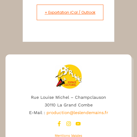
+ Exportation iCal / Outlook
Rue Louise Michel – Champclauson
30110 La Grand Combe
E-Mail :
production@leslendemains.fr
Mentions légales