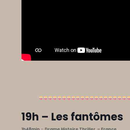
19h –
Les fantômes
1h48min
–
Drame Histoire Thriller –
France