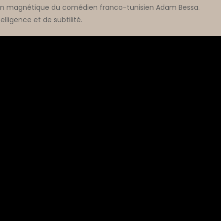
tion magnétique du comédien franco-tunisien Adam Bessa.
lligence et de subtilité.