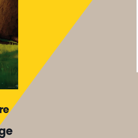
re
age