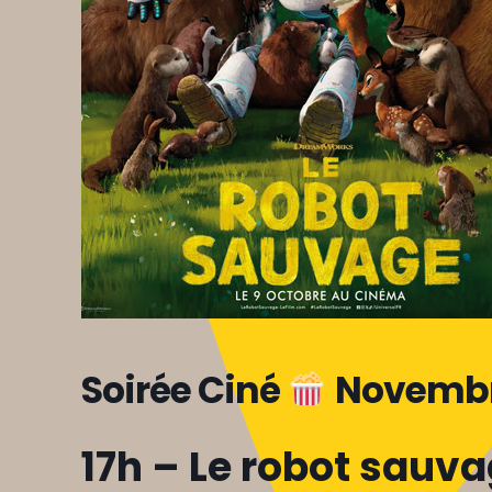
Soirée Ciné
Novemb
17h – Le robot sauv