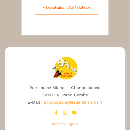
+ Exportation iCal / Outlook
Rue Louise Michel – Champclauson
30110 La Grand Combe
E-Mail :
production@leslendemains.fr
Mentions légales