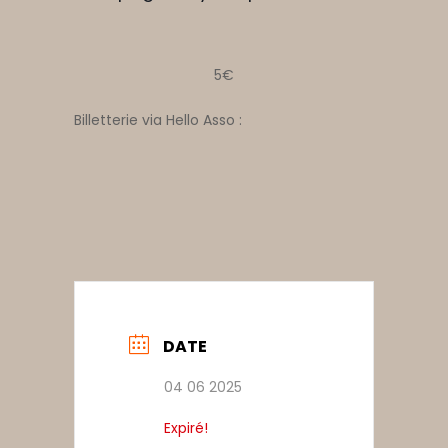
5€
Billetterie via Hello Asso :
DATE
04 06 2025
Expiré!