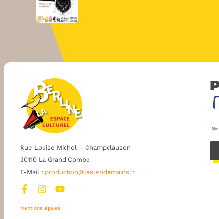
P
Rue Louise Michel – Champclauson
30110 La Grand Combe
E-Mail :
production@leslendemains.fr
Mentions légales