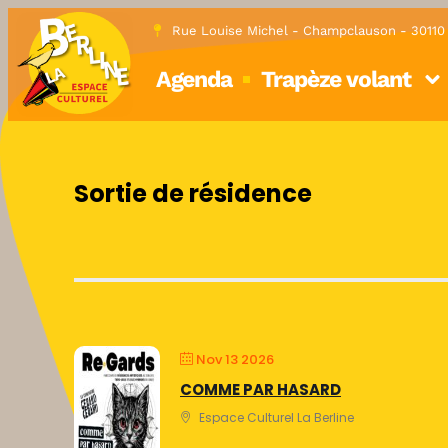
Rue Louise Michel - Champclauson - 3011
Agenda
Trapèze volant
Sortie de résidence
Nov 13 2026
COMME PAR HASARD
Espace Culturel La Berline