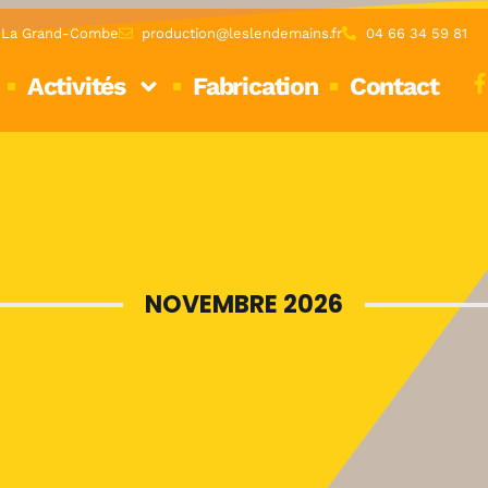
0 La Grand-Combe
production@leslendemains.fr
04 66 34 59 81
Activités
Fabrication
Contact
NOVEMBRE 2026