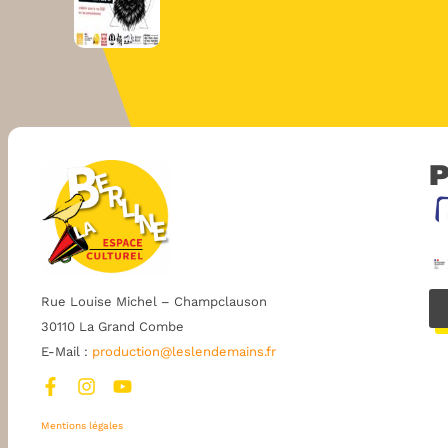
P
Rue Louise Michel – Champclauson
30110 La Grand Combe
E-Mail :
production@leslendemains.fr
Mentions légales