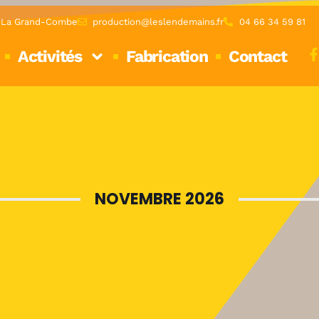
0 La Grand-Combe
production@leslendemains.fr
04 66 34 59 81
Activités
Fabrication
Contact
NOVEMBRE 2026