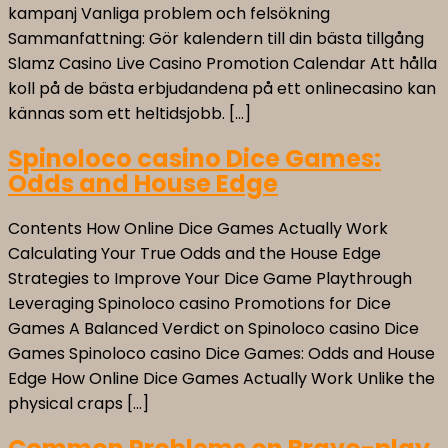
kampanj Vanliga problem och felsökning
Sammanfattning: Gör kalendern till din bästa tillgång
Slamz Casino Live Casino Promotion Calendar Att hålla
koll på de bästa erbjudandena på ett onlinecasino kan
kännas som ett heltidsjobb. […]
Spinoloco casino Dice Games:
Odds and House Edge
Contents How Online Dice Games Actually Work
Calculating Your True Odds and the House Edge
Strategies to Improve Your Dice Game Playthrough
Leveraging Spinoloco casino Promotions for Dice
Games A Balanced Verdict on Spinoloco casino Dice
Games Spinoloco casino Dice Games: Odds and House
Edge How Online Dice Games Actually Work Unlike the
physical craps […]