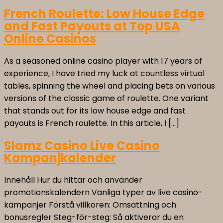
French Roulette: Low House Edge
and Fast Payouts at Top USA
Online Casinos
As a seasoned online casino player with 17 years of
experience, I have tried my luck at countless virtual
tables, spinning the wheel and placing bets on various
versions of the classic game of roulette. One variant
that stands out for its low house edge and fast
payouts is French roulette. In this article, I […]
Slamz Casino Live Casino
Kampanjkalender
Innehåll Hur du hittar och använder
promotionskalendern Vanliga typer av live casino-
kampanjer Förstå villkoren: Omsättning och
bonusregler Steg-för-steg: Så aktiverar du en