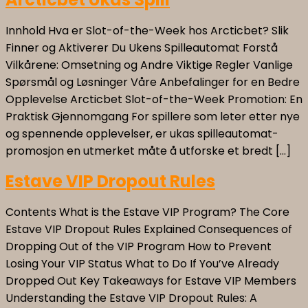
Innhold Hva er Slot-of-the-Week hos Arcticbet? Slik
Finner og Aktiverer Du Ukens Spilleautomat Forstå
Vilkårene: Omsetning og Andre Viktige Regler Vanlige
Spørsmål og Løsninger Våre Anbefalinger for en Bedre
Opplevelse Arcticbet Slot-of-the-Week Promotion: En
Praktisk Gjennomgang For spillere som leter etter nye
og spennende opplevelser, er ukas spilleautomat-
promosjon en utmerket måte å utforske et bredt […]
Estave VIP Dropout Rules
Contents What is the Estave VIP Program? The Core
Estave VIP Dropout Rules Explained Consequences of
Dropping Out of the VIP Program How to Prevent
Losing Your VIP Status What to Do If You’ve Already
Dropped Out Key Takeaways for Estave VIP Members
Understanding the Estave VIP Dropout Rules: A