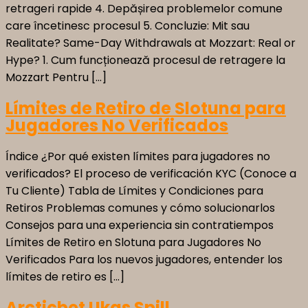
retrageri rapide 4. Depășirea problemelor comune
care încetinesc procesul 5. Concluzie: Mit sau
Realitate? Same-Day Withdrawals at Mozzart: Real or
Hype? 1. Cum funcționează procesul de retragere la
Mozzart Pentru […]
Límites de Retiro de Slotuna para
Jugadores No Verificados
Índice ¿Por qué existen límites para jugadores no
verificados? El proceso de verificación KYC (Conoce a
Tu Cliente) Tabla de Límites y Condiciones para
Retiros Problemas comunes y cómo solucionarlos
Consejos para una experiencia sin contratiempos
Límites de Retiro en Slotuna para Jugadores No
Verificados Para los nuevos jugadores, entender los
límites de retiro es […]
Arcticbet Ukas Spill